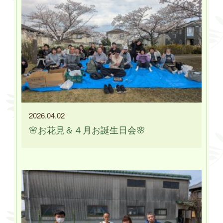
2026.04.02
🌸お花見＆４月お誕生日会🌸