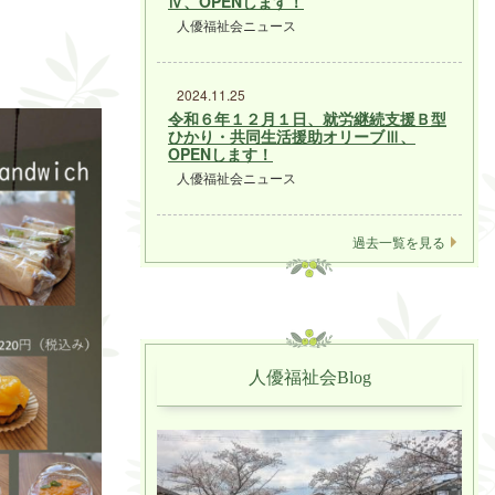
Ⅳ、OPENします！
人優福祉会ニュース
2024.11.25
令和６年１２月１日、就労継続支援Ｂ型
ひかり・共同生活援助オリーブⅢ、
OPENします！
人優福祉会ニュース
過去一覧を見る
人優福祉会Blog