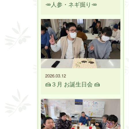
🥕人参・ネギ掘り🥕
2026.03.12
🍰３月 お誕生日会 🍰