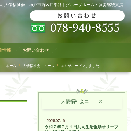
法人 人優福祉会｜神戸市西区押部谷｜グループホーム・就労継続支援
着情報
お問い合わせ
ホーム
人優福祉会ニュース
cafeがオープンしました。
人優福祉会ニュース
2025.07.16
令和７年７月１日共同生活援助オリーブ