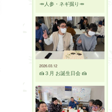
🥕人参・ネギ掘り🥕
2026.03.12
🍰３月 お誕生日会 🍰