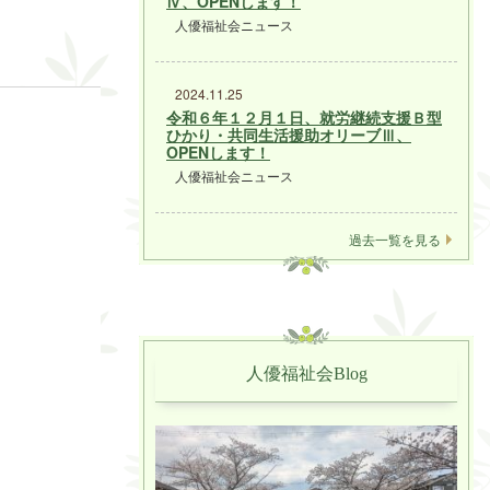
Ⅳ、OPENします！
人優福祉会ニュース
2024.11.25
令和６年１２月１日、就労継続支援Ｂ型
ひかり・共同生活援助オリーブⅢ、
OPENします！
人優福祉会ニュース
過去一覧を見る
人優福祉会Blog