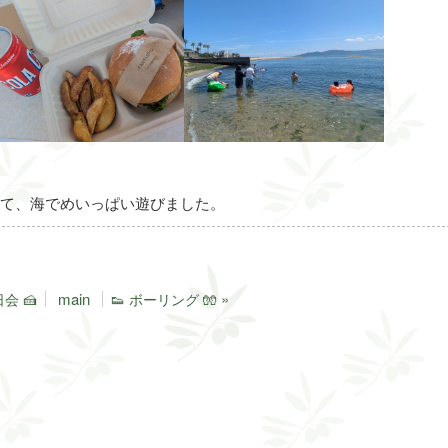
て、海でめいっぱい遊びました。
main
»
会 🍰
👟 ボーリング 🧤