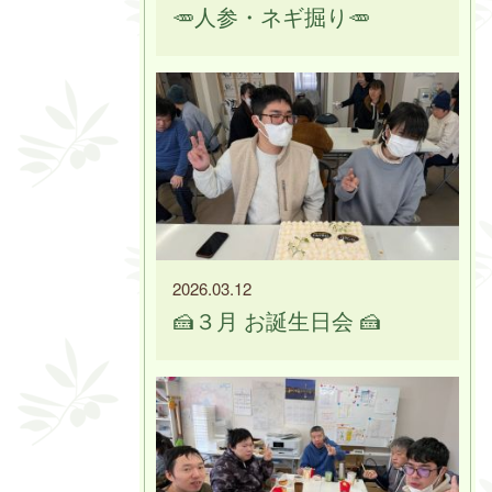
🥕人参・ネギ掘り🥕
2026.03.12
🍰３月 お誕生日会 🍰