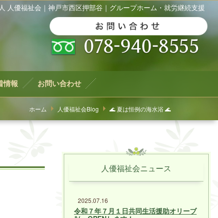
法人 人優福祉会｜神戸市西区押部谷｜グループホーム・就労継続支援
着情報
お問い合わせ
ホーム
人優福祉会Blog
🌊 夏は恒例の海水浴 🌊
人優福祉会ニュース
2025.07.16
令和７年７月１日共同生活援助オリーブ