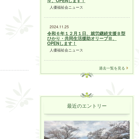
Ⅳ、OPENします！
人優福祉会ニュース
2024.11.25
令和６年１２月１日、就労継続支援Ｂ型
ひかり・共同生活援助オリーブⅢ、
OPENします！
人優福祉会ニュース
過去一覧を見る
最近のエントリー